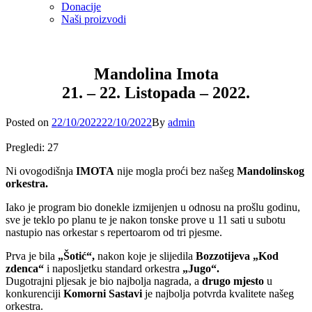
Donacije
Naši proizvodi
Mandolina Imota
21. – 22. Listopada – 2022.
Posted
Posted on
22/10/2022
22/10/2022
By
admin
on
Pregledi:
27
Ni ovogodišnja
IMOTA
nije mogla proći bez našeg
Mandolinskog
orkestra.
Iako je program bio donekle izmijenjen u odnosu na prošlu godinu,
sve je teklo po planu te je nakon tonske prove u 11 sati u subotu
nastupio nas orkestar s repertoarom od tri pjesme.
Prva je bila
„Šotić“,
nakon koje je slijedila
Bozzotijeva „Kod
zdenca“
i naposljetku standard orkestra
„Jugo“.
Dugotrajni pljesak je bio najbolja nagrada, a
drugo mjesto
u
konkurenciji
Komorni Sastavi
je najbolja potvrda kvalitete našeg
orkestra.