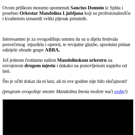
Ovom prilikom moramo spomenuti
Sanctus Domnio
iz Splita i
posebno
Orkestar Mandolina Ljubljana
koji su profesionalnošću
i kvalitetom izmamili veliki pljesak prisutnih.
Interesantno je za ovogodišnju smotru da su u dijelu festivala
posvećenog mjuziklu i opereti, te revijalne glazbe, apsolutni primat
odnijele obrade grupe
ABBA.
Još jednom čestitamo našem
Mandolinskom orkestru
na
osvojenom
drugom mjestu
i dakako na ponovljenom uspjehu od
lani.
Što je očiti dokaz da ni lani, ali ni ove godine nije bilo slučajnosti!
(program ovogošnje smotre Mandolina Imota možete naći
ovdje
!)