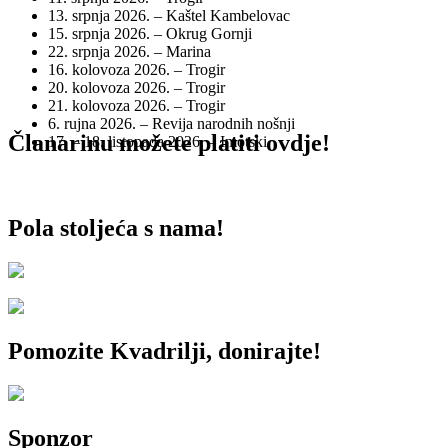
13. srpnja 2026. – Kaštel Kambelovac
15. srpnja 2026. – Okrug Gornji
22. srpnja 2026. – Marina
16. kolovoza 2026. – Trogir
20. kolovoza 2026. – Trogir
21. kolovoza 2026. – Trogir
6. rujna 2026. – Revija narodnih nošnji
Članarinu možete platiti ovdje!
17. – 18. listopada 2026. – Imotski
Pola stoljeća s nama!
Pomozite Kvadrilji, donirajte!
Sponzor