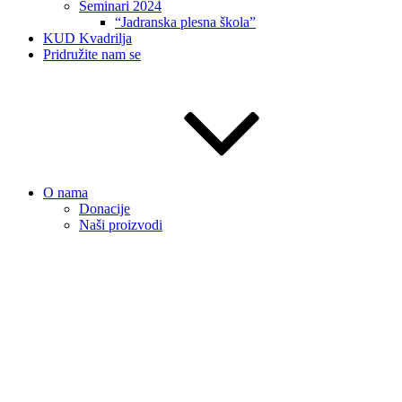
Seminari 2024
“Jadranska plesna škola”
KUD Kvadrilja
Pridružite nam se
O nama
Donacije
Naši proizvodi