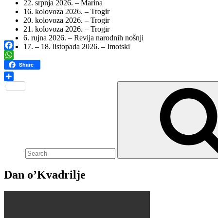
22. srpnja 2026. – Marina
16. kolovoza 2026. – Trogir
20. kolovoza 2026. – Trogir
21. kolovoza 2026. – Trogir
6. rujna 2026. – Revija narodnih nošnji
17. – 18. listopada 2026. – Imotski
Facebook
WhatsApp
Share
Search
Share
for:
Dan o’Kvadrilje