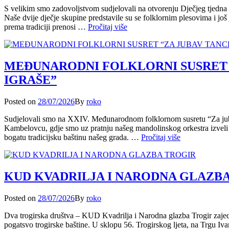
U
S velikim smo zadovoljstvom sudjelovali na otvorenju Dječjeg tjed
MARINU
Naše dvije dječje skupine predstavile su se folklornim plesovima i j
OBA
DJEČJI
prema tradiciji prenosi …
Pročitaj više
ĆEMO
TJEDAN
DANA”
U
OKRUGU
GORNJEM
MEĐUNARODNI FOLKLORNI SUSRET 
IGRAŠE”
Posted
Posted on
28/07/2026
By
roko
on
Sudjelovali smo na XXIV. Međunarodnom folklornom susretu “Za juba
Kambelovcu, gdje smo uz pratnju našeg mandolinskog orkestra izveli T
MEĐUNARO
bogatu tradicijsku baštinu našeg grada. …
Pročitaj više
FOLKLORNI
SUSRET
“ZA
JUBAV
KUD KVADRILJA I NARODNA GLAZB
TANCE
IGRAŠE”
Posted
Posted on
28/07/2026
By
roko
on
Dva trogirska društva – KUD Kvadrilja i Narodna glazba Trogir zaje
pogatsvo trogirske baštine. U sklopu 56. Trogirskog ljeta, na Trgu Iva