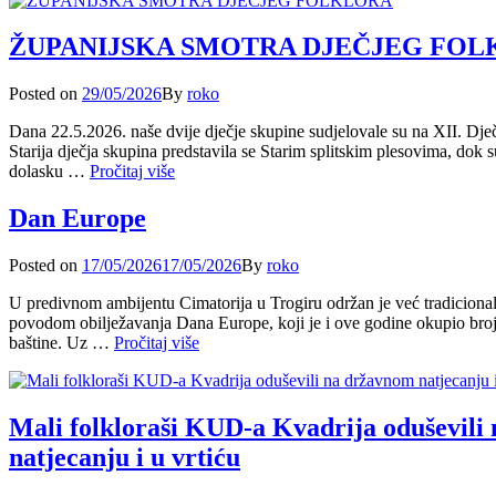
PLESAČ,
TI
SI
ŽUPANIJSKA SMOTRA DJEČJEG FO
PLES
Posted
Posted on
29/05/2026
By
roko
on
Dana 22.5.2026. naše dvije dječje skupine sudjelovale su na XII. Dje
Starija dječja skupina predstavila se Starim splitskim plesovima, dok s
ŽUPANIJSKA
dolasku …
Pročitaj više
SMOTRA
DJEČJEG
Dan Europe
FOLKLORA
Posted
Posted on
17/05/2026
17/05/2026
By
roko
on
U predivnom ambijentu Cimatorija u Trogiru održan je već tradicion
povodom obilježavanja Dana Europe, koji je i ove godine okupio brojne 
Dan
baštine. Uz …
Pročitaj više
Europe
Mali folkloraši KUD-a Kvadrija oduševili
natjecanju i u vrtiću