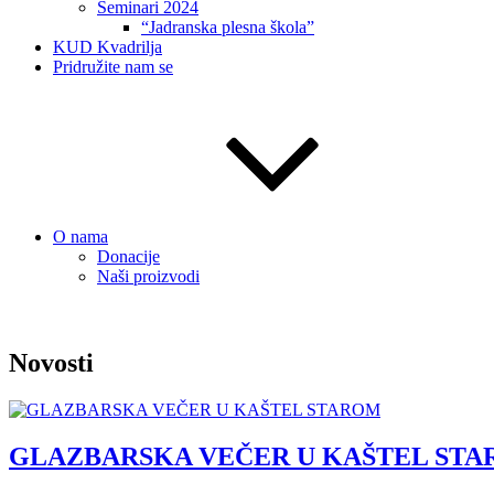
Seminari 2024
“Jadranska plesna škola”
KUD Kvadrilja
Pridružite nam se
O nama
Donacije
Naši proizvodi
Novosti
GLAZBARSKA VEČER U KAŠTEL ST