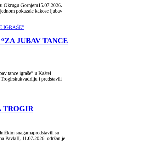
na u Okrugu Gornjem15.07.2026.
oš jednom pokazale kakose ljubav
“ZA JUBAV TANCE
v tance igraše” u Kaštel
rogirskukvadrilju i predstavili
DNI
A TROGIR
dničkim snagamapredstavili su
na PavlaII, 11.07.2026. održan je