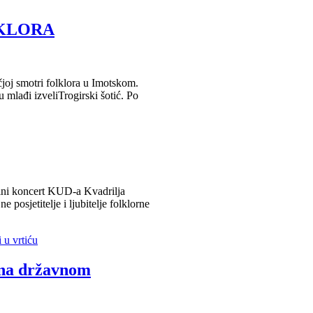
LKLORA
čjoj smotri folklora u Imotskom.
u mlađi izveliTrogirski šotić. Po
alni koncert KUD-a Kvadrilja
posjetitelje i ljubitelje folklorne
 na državnom