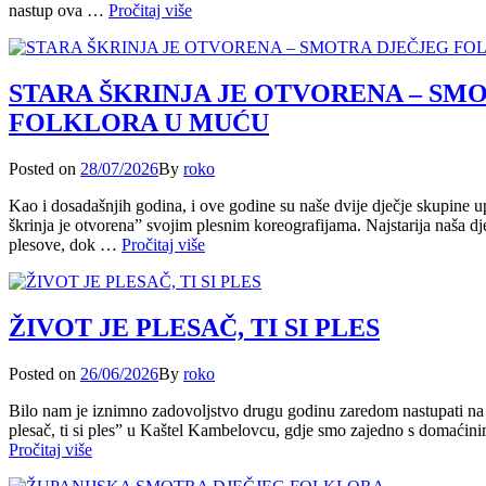
KUD
nastup ova …
Pročitaj više
KVADRILJA
I
NARODNA
GLAZBA
STARA ŠKRINJA JE OTVORENA – SM
TROGIR
FOLKLORA U MUĆU
Posted
Posted on
28/07/2026
By
roko
on
Kao i dosadašnjih godina, i ove godine su naše dvije dječje skupine up
škrinja je otvorena” svojim plesnim koreografijama. Najstarija naša dje
STARA
plesove, dok …
Pročitaj više
ŠKRINJA
JE
OTVORENA
–
ŽIVOT JE PLESAČ, TI SI PLES
SMOTRA
DJEČJEG
Posted
Posted on
26/06/2026
By
roko
FOLKLORA
on
U
Bilo nam je iznimno zadovoljstvo drugu godinu zaredom nastupati na
MUĆU
plesač, ti si ples” u Kaštel Kambelovcu, gdje smo zajedno s domaći
ŽIVOT
Pročitaj više
JE