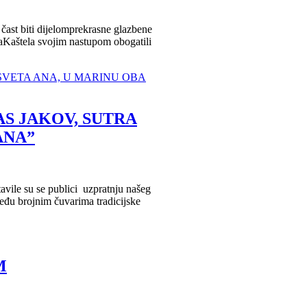
ast biti dijelomprekrasne glazbene
aKaštela svojim nastupom obogatili
S JAKOV, SUTRA
ANA”
tavile su se publici uzpratnju našeg
eđu brojnim čuvarima tradicijske
M