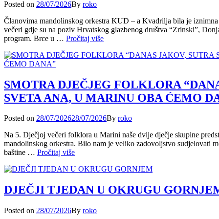
Posted
Posted on
28/07/2026
By
roko
on
Članovima mandolinskog orkestra KUD – a Kvadrilja bila je iznimna č
večeri gdje su na poziv Hrvatskog glazbenog društva “Zrinski”, Donj
GLAZBARSKA
program. Brce u …
Pročitaj više
VEČER
U
KAŠTEL
STAROM
SMOTRA DJEČJEG FOLKLORA “DANA
SVETA ANA, U MARINU OBA ĆEMO D
Posted
Posted on
28/07/2026
28/07/2026
By
roko
on
Na 5. Dječjoj večeri folklora u Marini naše dvije dječje skupine preds
mandolinskog orkestra. Bilo nam je veliko zadovoljstvo sudjelovati m
SMOTRA
baštine …
Pročitaj više
DJEČJEG
FOLKLORA
“DANAS
JAKOV,
DJEČJI TJEDAN U OKRUGU GORNJE
SUTRA
SVETA
Posted
Posted on
28/07/2026
By
roko
ANA,
on