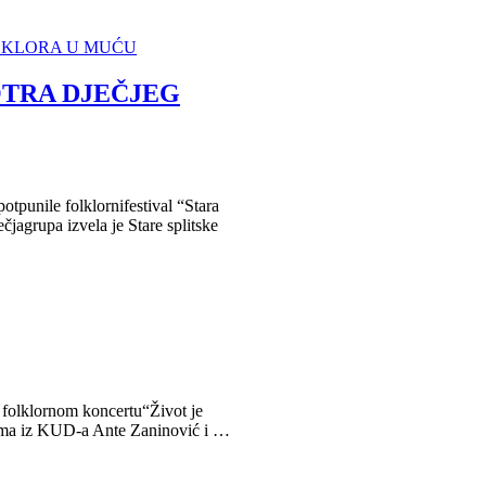
OTRA DJEČJEG
otpunile folklornifestival “Stara
čjagrupa izvela je Stare splitske
 folklornom koncertu“Život je
nima iz KUD-a Ante Zaninović i …