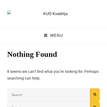
KUD Kvadrilja
MENU
KUD KVADRILJA
Nothing Found
It seems we can’t find what you’re looking for. Perhaps
searching can help.
Search
SEAR
for:
Search