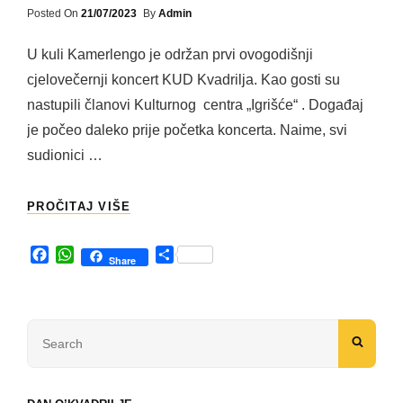
Posted
Posted On
21/07/2023
By
Admin
On
U kuli Kamerlengo je održan prvi ovogodišnji
cjelovečernji koncert KUD Kvadrilja. Kao gosti su
nastupili članovi Kulturnog centra „Igrišće“ . Događaj
je počeo daleko prije početka koncerta. Naime, svi
sudionici …
“SLAVONIJA
PROČITAJ VIŠE
I
TROGIR”
F
W
S
TROGIR,
Share
a
h
h
KULA
c
a
a
KAMERLENGO
e
t
r
20.
b
s
e
SRPNJA
Search
o
A
SEAR
–
for:
o
p
2023.
k
p