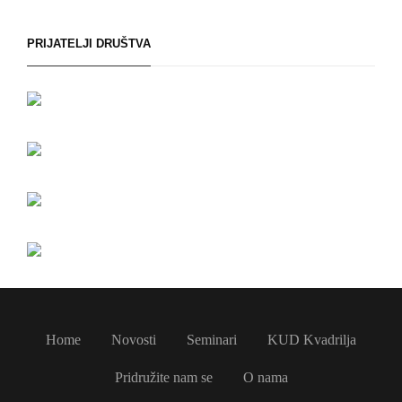
PRIJATELJI DRUŠTVA
Home
Novosti
Seminari
KUD Kvadrilja
Pridružite nam se
O nama