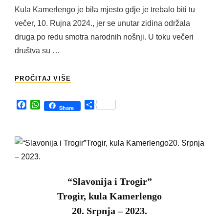
Kula Kamerlengo je bila mjesto gdje je trebalo biti tu
večer, 10. Rujna 2024., jer se unutar zidina održala
druga po redu smotra narodnih nošnji. U toku večeri
društva su …
2.
PROČITAJ VIŠE
REVIJA
NARODNIH
F
W
S
NOŠNJI
Share
a
h
h
TROGIR,
c
a
a
KULA
e
t
r
KAMERLENGO
b
s
e
10.
o
A
RUJNA
o
p
–
k
p
2024.
“Slavonija i Trogir”
Trogir, kula Kamerlengo
20. Srpnja – 2023.