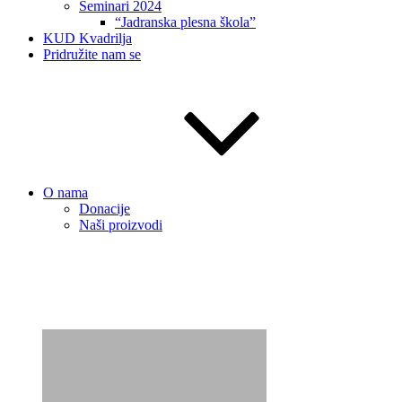
Seminari 2024
“Jadranska plesna škola”
KUD Kvadrilja
Pridružite nam se
O nama
Donacije
Naši proizvodi