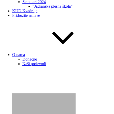
Seminari 2024
“Jadranska plesna škola”
KUD Kvadrilja
Pridružite nam se
O nama
Donacije
Naši proizvodi