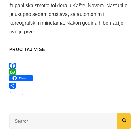
županijska smotra folklora u Kaštel Novom. Nastupilo
je ukupno sedam društava, sa autohtonim i
koreografskim minutama. Nakon godina hibernacije
ovo je prvo …
10.
PROČITAJ VIŠE
ŽUPANIJSKA
SMOTRA
FOLKLORA
F
KAŠTEL
a
W
Share
NOVI
c
h
/
e
a
S
27.
b
t
h
LIPNJA
o
s
a
–
o
A
r
2022.
k
p
Search
e
SEAR
p
for: