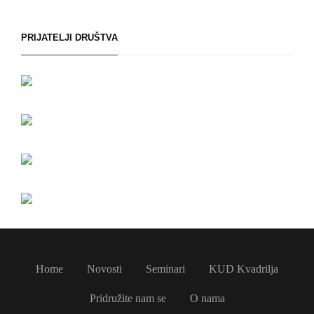
PRIJATELJI DRUŠTVA
Home
Novosti
Seminari
KUD Kvadrilja
Pridružite nam se
O nama