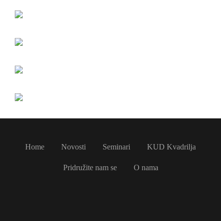
Home
Novosti
Seminari
KUD Kvadrilja
Pridružite nam se
O nama