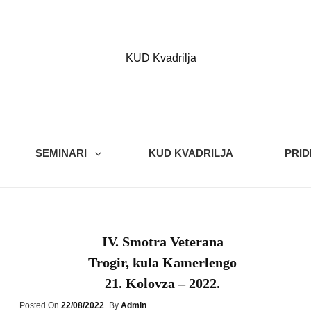
Kvadrilja
KUD KVADRILJA
SEMINARI
KUD KVADRILJA
PRID
IV. Smotra Veterana
Trogir, kula Kamerlengo
21. Kolovza – 2022.
Posted
Posted On
22/08/2022
By
Admin