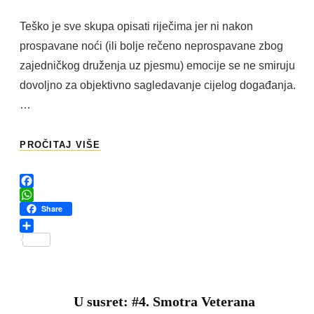
On
Teško je sve skupa opisati riječima jer ni nakon
prospavane noći (ili bolje rečeno neprospavane zbog
zajedničkog druženja uz pjesmu) emocije se ne smiruju
dovoljno za objektivno sagledavanje cijelog događanja.
…
IV.
PROČITAJ VIŠE
SMOTRA
VETERANA
TROGIR,
F
KULA
a
W
Share
KAMERLENGO
c
h
21.
e
a
S
KOLOVZA
b
t
h
–
o
s
a
2022.
o
A
r
k
p
e
U susret: #4. Smotra Veterana
p