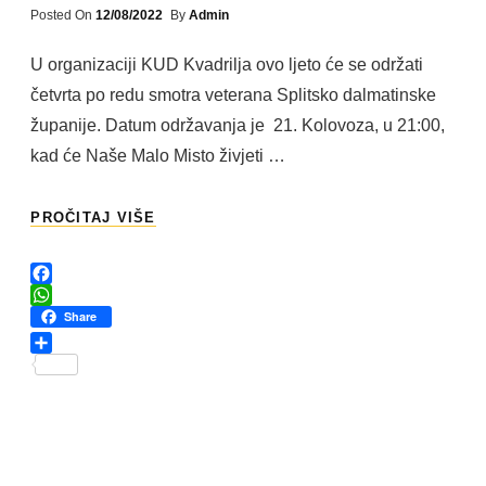
Posted
Posted On
12/08/2022
By
Admin
On
U organizaciji KUD Kvadrilja ovo ljeto će se održati
četvrta po redu smotra veterana Splitsko dalmatinske
županije. Datum održavanja je 21. Kolovoza, u 21:00,
kad će Naše Malo Misto živjeti …
U
PROČITAJ VIŠE
SUSRET:
#4.
SMOTRA
F
VETERANA
a
W
Share
c
h
e
a
S
b
t
h
o
s
a
o
A
r
k
p
e
p