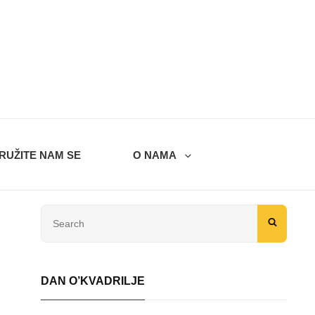
RUŽITE NAM SE
O NAMA
Search
SEARC
for:
DAN O’KVADRILJE