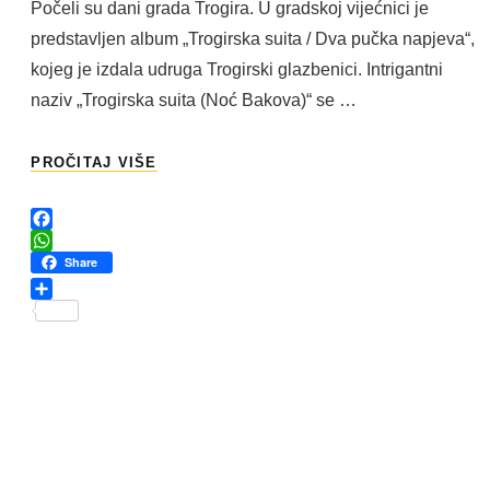
Počeli su dani grada Trogira. U gradskoj vijećnici je
predstavljen album „Trogirska suita / Dva pučka napjeva“,
kojeg je izdala udruga Trogirski glazbenici. Intrigantni
naziv „Trogirska suita (Noć Bakova)“ se …
„TROGIRSKA
PROČITAJ VIŠE
SUITA
/
DVA
F
PUČKA
a
W
Share
NAPJEVA“
c
h
/
e
a
S
PROMOCIJA!
b
t
h
o
s
a
o
A
r
k
p
e
p