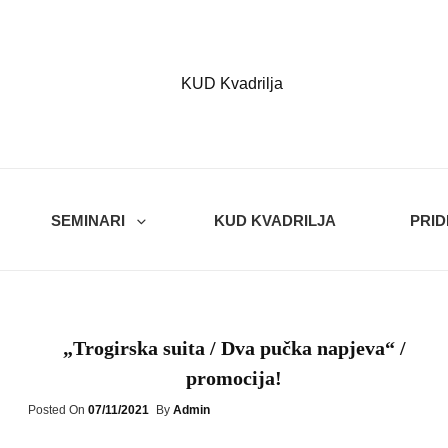
Kvadrilja
KUD KVADRILJA
SEMINARI
KUD KVADRILJA
PRID
„Trogirska suita / Dva pučka napjeva“ /
promocija!
Posted
Posted On
07/11/2021
By
Admin
On