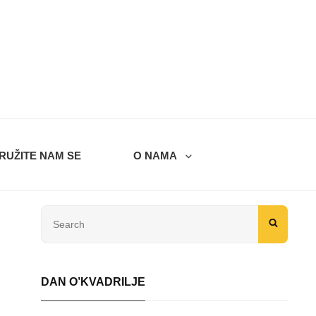
RUŽITE NAM SE
O NAMA
Search
SEARC
for:
DAN O’KVADRILJE