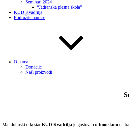
Seminari 2024
“Jadranska plesna škola”
KUD Kvadrilja
Pridružite nam se
O nama
Donacije
Naši proizvodi
S
Mandolinski orkestar
KUD Kvadrilja
je gostovao u
Imotskom
na tr