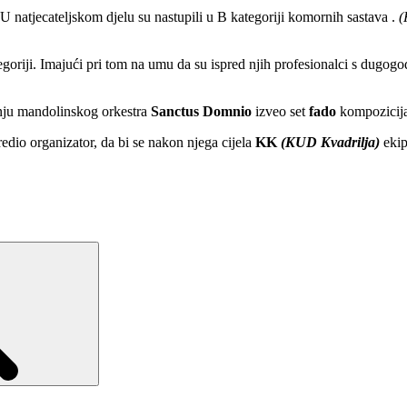
 natjecateljskom djelu su nastupili u B kategoriji komornih sastava .
(K
goriji. Imajući pri tom na umu da su ispred njih profesionalci s dugo
nju mandolinskog orkestra
Sanctus Domnio
izveo set
fado
kompozicija,
dio organizator, da bi se nakon njega cijela
KK
(KUD Kvadrilja)
ekip
Search