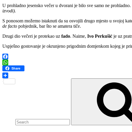
U prohladno jesensko večer u dvorani je bilo sve samo ne prohladno. U
izvodi).
S ponosom možemo istaknuti da su osvojili drugo mjesto u svojoj kate
de facto
pobjednik, bar što se amatera tiče.
Drugi dio večeri je protekao uz
fado
. Naime,
Ivo Perkušić
je uz prat
Uspješno gostovanje je okrunjeno prigodnim domjenkom kojeg je prire
Facebook
WhatsApp
Share
Search
Share
for: