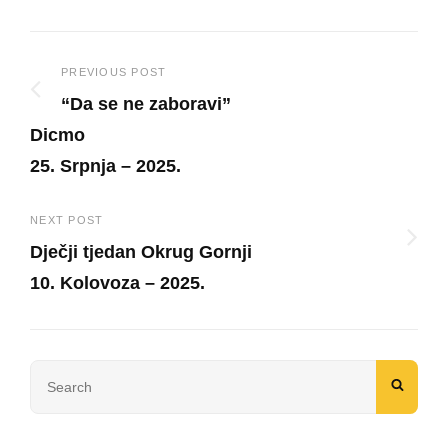
Post
PREVIOUS POST
“Da se ne zaboravi”
navigation
Dicmo
25. Srpnja – 2025.
Previous
Post
NEXT POST
Dječji tjedan Okrug Gornji
10. Kolovoza – 2025.
Next
Post
Search
SEAR
for: