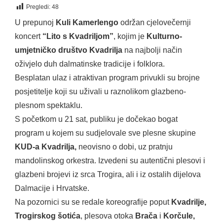
Pregledi:
48
U prepunoj
Kuli Kamerlengo
održan cjelovečernji
koncert
“Lito s Kvadriljom”
, kojim je
Kulturno-
umjetničko društvo Kvadrilja
na najbolji način
oživjelo duh dalmatinske tradicije i folklora.
Besplatan ulaz i atraktivan program privukli su brojne
posjetitelje koji su uživali u raznolikom glazbeno-
plesnom spektaklu.
S početkom u 21 sat, publiku je dočekao bogat
program u kojem su sudjelovale sve plesne skupine
KUD-a Kvadrilja,
neovisno o dobi, uz pratnju
mandolinskog orkestra. Izvedeni su autentični plesovi i
glazbeni brojevi iz srca Trogira, ali i iz ostalih dijelova
Dalmacije i Hrvatske.
Na pozornici su se redale koreografije poput
Kvadrilje,
Trogirskog šotića
, plesova otoka
Brača
i
Korčule,