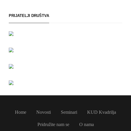
PRIJATELJI DRUŠTVA
Home
Novosti
Seminari
KUD Kvadrilja
Pridružite nam se
O nama