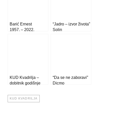
Barić Ernest
“Jadro – izvor života”
1957. – 2022.
Solin
23. Ožujka – 2024.
KUD Kvadrilja –
“Da se ne zaboravi”
dobitnik godišnje
Dicmo
nagrade Splitsko
25. Srpnja – 2025.
dalmatinske
TAGS
KUD KVADRILJA
županije!