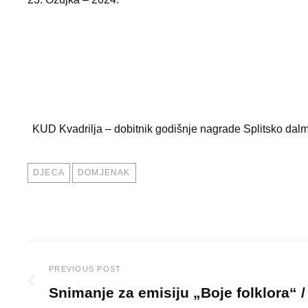
KUD Kvadrilja – dobitnik godišnje nagrade Splitsko dalm
TAGS
DJECA
DOMJENAK
PREVIOUS POST
Post
Snimanje za emisiju „Boje folklora“ /