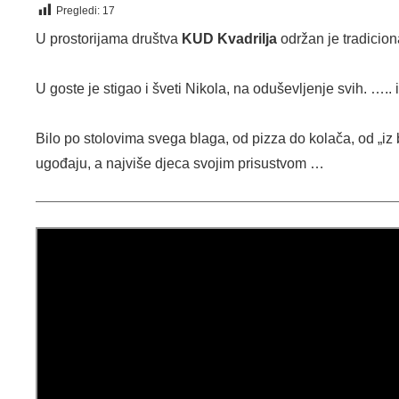
Pregledi:
17
U prostorijama društva
KUD Kvadrilja
održan je tradicio
U goste je stigao i šveti Nikola, na oduševljenje svih. ….. i 
Bilo po stolovima svega blaga, od pizza do kolača, od „iz 
ugođaju, a najviše djeca svojim prisustvom …