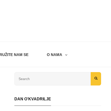
RUŽITE NAM SE
O NAMA
Search
SEARC
for:
DAN O’KVADRILJE