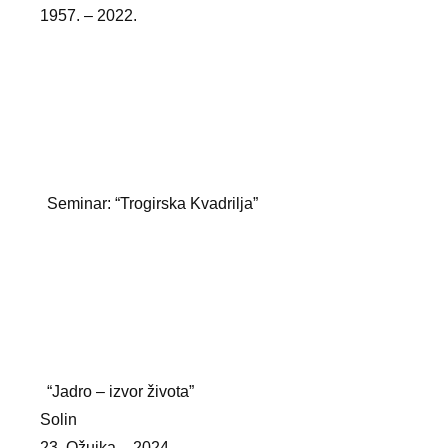
1957. – 2022.
Seminar: “Trogirska Kvadrilja”
“Jadro – izvor života”
Solin
23. Ožujka – 2024.