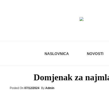
KUD 
NASLOVNICA
NOVOSTI
Domjenak za najmlađ
Posted
Posted On
07/12/2024
By
Admin
On