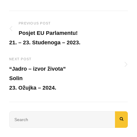
Post
PREVIOUS POST
Posjet EU Parlamentu!
navigation
21. – 23. Studenoga – 2023.
Previous
Post
NEXT POST
“Jadro – izvor života”
Solin
23. Ožujka – 2024.
Next
Post
Search
SEAR
for: