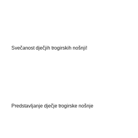
p
Svečanost dječjih trogirskih nošnji!
Predstavljanje dječje trogirske nošnje