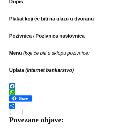
Dopis
Plakat koji će biti na ulazu u dvoranu
Pozivnica
/
Pozivnica naslovnica
Menu
(koji će biti u sklopu pozivnice)
Uplata
(internet bankarstvo)
F
a
W
Share
c
h
e
a
S
b
t
h
Povezane objave:
o
s
a
o
A
r
k
p
e