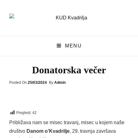
KUD Kvadrilja
MENU
KUD KVADRILJA
Donatorska večer
Posted
Posted On
25/03/2024
By
Admin
On
Pregledi:
42
Približava nam se misec travanj, misec u kojem naše
društvo
Danom o’Kvadrilje
, 29. travnja završava