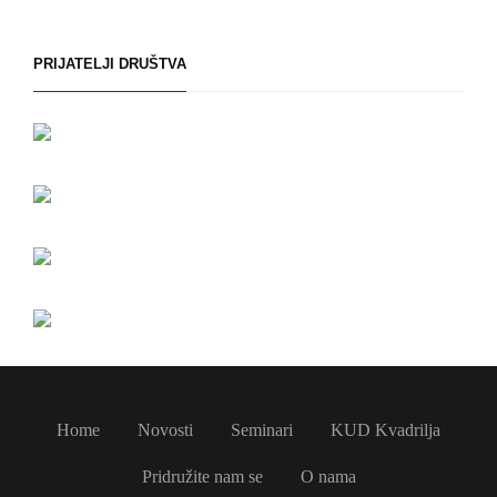
PRIJATELJI DRUŠTVA
Home
Novosti
Seminari
KUD Kvadrilja
Pridružite nam se
O nama