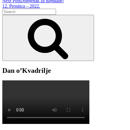
Post
Next Post
Domjenak za najmlađe!
Next
12. Prosinca – 2022.
Search
Post
for:
Search
Dan o’Kvadrilje