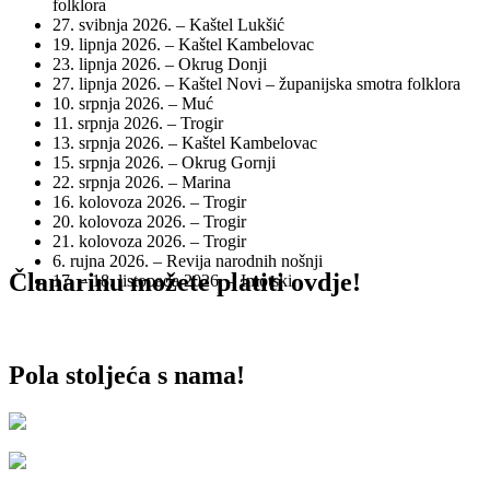
folklora
27. svibnja 2026. – Kaštel Lukšić
19. lipnja 2026. – Kaštel Kambelovac
23. lipnja 2026. – Okrug Donji
27. lipnja 2026. – Kaštel Novi – županijska smotra folklora
10. srpnja 2026. – Muć
11. srpnja 2026. – Trogir
13. srpnja 2026. – Kaštel Kambelovac
15. srpnja 2026. – Okrug Gornji
22. srpnja 2026. – Marina
16. kolovoza 2026. – Trogir
20. kolovoza 2026. – Trogir
21. kolovoza 2026. – Trogir
6. rujna 2026. – Revija narodnih nošnji
Članarinu možete platiti ovdje!
17. – 18. listopada 2026. – Imotski
Pola stoljeća s nama!