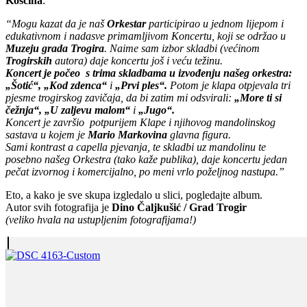
Koščina
:
“Mogu kazat da je naš
Orkestar
participirao u jednom lijepom i
edukativnom i nadasve primamljivom Koncertu, koji se održao u
Muzeju grada Trogira
. Naime sam izbor skladbi (većinom
Trogirskih
autora) daje koncertu još i veću težinu.
Koncert je počeo s trima skladbama u izvođenju našeg orkestra:
„Šotić“, „Kod zdenca“
i
„Prvi ples“.
Potom je klapa otpjevala tri
pjesme trogirskog zavičaja, da bi zatim mi odsvirali:
„More ti si
čežnja“, „U zaljevu malom“
i
„Jugo“.
Koncert je završio potpurijem Klape i njihovog mandolinskog
sastava u kojem je
Mario Markovina
glavna figura.
Sami kontrast a capella pjevanja, te skladbi uz mandolinu te
posebno našeg Orkestra (tako kaže publika), daje koncertu jedan
pečat izvornog i komercijalno, po meni vrlo poželjnog nastupa.”
Eto, a kako je sve skupa izgledalo u slici, pogledajte album.
Autor svih fotografija je
Dino Čaljkušić / Grad Trogir
(veliko hvala na ustupljenim fotografijama!)