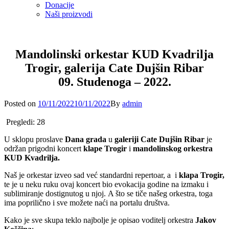
Donacije
Naši proizvodi
Mandolinski orkestar KUD Kvadrilja
Trogir, galerija Cate Dujšin Ribar
09. Studenoga – 2022.
Posted
Posted on
10/11/2022
10/11/2022
By
admin
on
Pregledi:
28
U sklopu proslave
Dana grada
u
galeriji Cate Dujšin Ribar
je
održan prigodni koncert
klape Trogir
i
mandolinskog orkestra
KUD Kvadrilja.
Naš je orkestar izveo sad već standardni repertoar, a i
klapa Trogir,
te je u neku ruku ovaj koncert bio evokacija godine na izmaku i
sublimiranje dostignutog u njoj. A što se tiče našeg orkestra, toga
ima poprilično i sve možete naći na portalu društva.
Kako je sve skupa teklo najbolje je opisao voditelj orkestra
Jakov