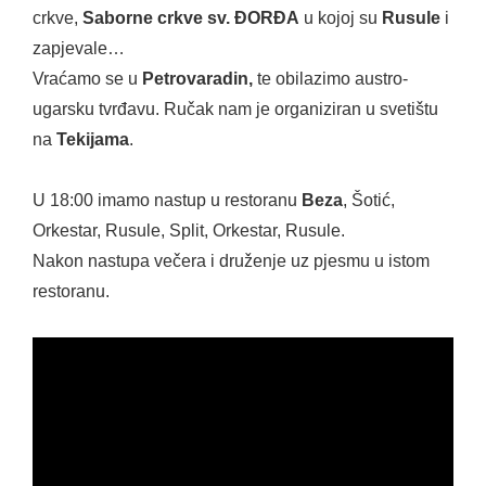
crkve,
Saborne crkve sv. ĐORĐA
u kojoj su
Rusule
i
zapjevale…
Vraćamo se u
Petrovaradin,
te obilazimo austro-
ugarsku tvrđavu. Ručak nam je organiziran u svetištu
na
Tekijama
.
U 18:00 imamo nastup u restoranu
Beza
, Šotić,
Orkestar, Rusule, Split, Orkestar, Rusule.
Nakon nastupa večera i druženje uz pjesmu u istom
restoranu.