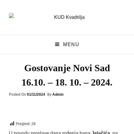
KUD Kvadrilja
MENU
KUD KVADRILJA
Gostovanje Novi Sad
16.10. – 18. 10. – 2024.
Posted
Posted On
01/11/2024
By
Admin
On
Pregledi:
28
U povodu proslave dana rođenja bana
Jelačića,
na