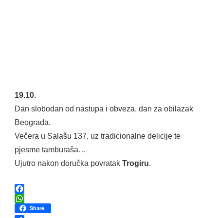
19.10.
Dan slobodan od nastupa i obveza, dan za obilazak
Beograda.
Večera u Salašu 137, uz tradicionalne delicije te
pjesme tamburaša…
Ujutro nakon doručka povratak
Trogiru
.
F
a
W
Share
c
h