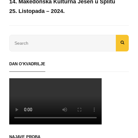
14. Makedonska Kulturna Jesen u Splitu
25. Listopada – 2024.
Next
Post
Search
SEAR
for:
DAN O’KVADRILJE
NAJAVE PROBA