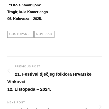
“Lito s Kvadriljom”
Trogir, kula Kamerlengo
06. Kolovoza – 2025.
TAGS
GOSTOVANJE
NOVI SAD
Post
PREVIOUS POST
21. Festival dječjeg folklora Hrvatske
navigation
Vinkovci
12. Listopada – 2024.
Previous
Post
NEXT POST