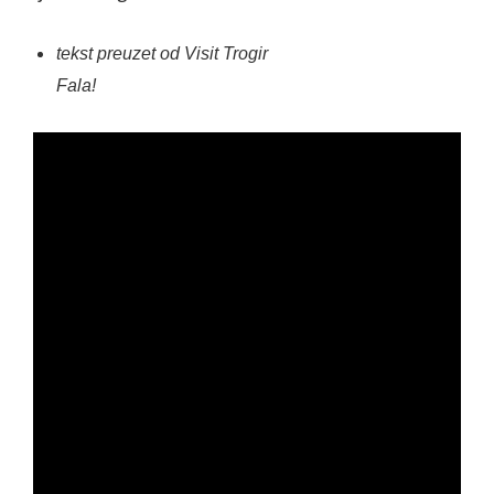
tekst preuzet od Visit Trogir
Fala!