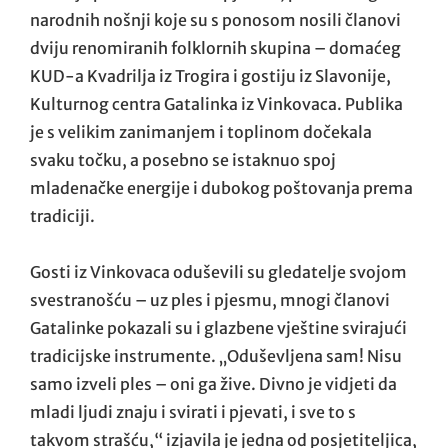
narodnih nošnji koje su s ponosom nosili članovi
dviju renomiranih folklornih skupina – domaćeg
KUD-a Kvadrilja iz Trogira i gostiju iz Slavonije,
Kulturnog centra Gatalinka iz Vinkovaca. Publika
je s velikim zanimanjem i toplinom dočekala
svaku točku, a posebno se istaknuo spoj
mladenačke energije i dubokog poštovanja prema
tradiciji.
Gosti iz Vinkovaca oduševili su gledatelje svojom
svestranošću – uz ples i pjesmu, mnogi članovi
Gatalinke pokazali su i glazbene vještine svirajući
tradicijske instrumente. „Oduševljena sam! Nisu
samo izveli ples – oni ga žive. Divno je vidjeti da
mladi ljudi znaju i svirati i pjevati, i sve to s
takvom strašću,“ izjavila je jedna od posjetiteljica,