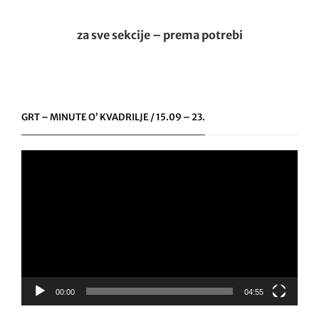
za sve sekcije – prema potrebi
———————————–
GRT – MINUTE O’ KVADRILJE / 15.09 – 23.
Video
Player
———————————-
00:00
04:55
20. – 22. svibnja 2026. – Prag