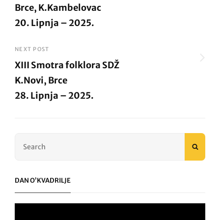
Brce, K.Kambelovac
20. Lipnja – 2025.
Previous
Post
NEXT POST
XIII Smotra folklora SDŽ
K.Novi, Brce
28. Lipnja – 2025.
Next
Post
Search
SEAR
for:
DAN O’KVADRILJE
Video