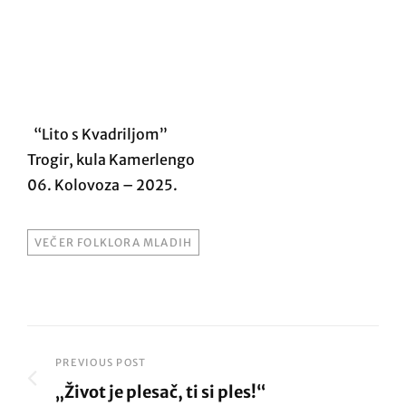
“Lito s Kvadriljom”
Trogir, kula Kamerlengo
06. Kolovoza – 2025.
TAGS
VEČER FOLKLORA MLADIH
Post
PREVIOUS POST
„Život je plesač, ti si ples!“
navigation