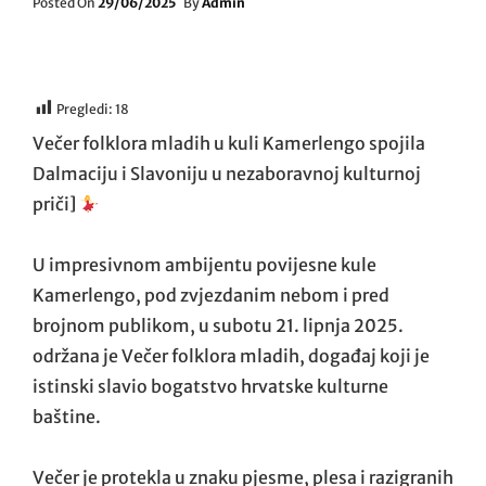
Posted
Posted On
29/06/2025
By
Admin
On
Pregledi:
18
Večer folklora mladih u kuli Kamerlengo spojila
Dalmaciju i Slavoniju u nezaboravnoj kulturnoj
priči]
U impresivnom ambijentu povijesne kule
Kamerlengo, pod zvjezdanim nebom i pred
brojnom publikom, u subotu 21. lipnja 2025.
održana je Večer folklora mladih, događaj koji je
istinski slavio bogatstvo hrvatske kulturne
baštine.
Večer je protekla u znaku pjesme, plesa i razigranih