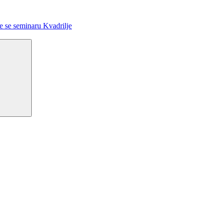
Previous
 seminaru Kvadrilje
Post
Search