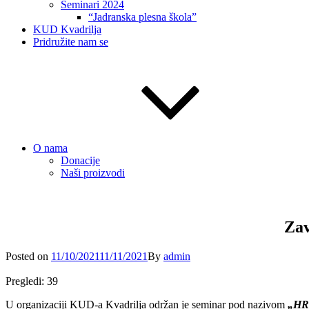
Seminari 2024
“Jadranska plesna škola”
KUD Kvadrilja
Pridružite nam se
O nama
Donacije
Naši proizvodi
Zav
Posted
Posted on
11/10/2021
11/11/2021
By
admin
on
Pregledi:
39
U organizaciji KUD-a Kvadrilja održan je seminar pod nazivom
„HR