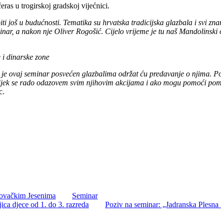
eras u trogirskoj gradskoj vijećnici.
ti još u budućnosti. Tematika su hrvatska tradicijska glazbala i svi zna
ar, a nakon nje Oliver Rogošić. Cijelo vrijeme je tu naš Mandolinski o
 i dinarske zone
to je ovaj seminar posvećen glazbalima održat ću predavanje o njima. P
vijek se rado odazovem svim njihovim akcijama i ako mogu pomoći p
c.
kovačkim Jesenima
Seminar
jica djece od 1. do 3. razreda
Poziv na seminar: „Jadranska Plesna