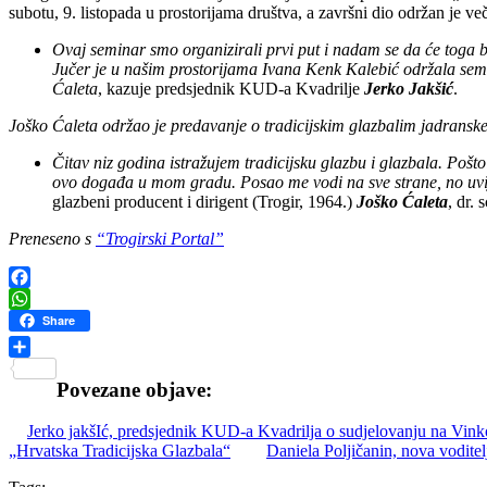
subotu, 9. listopada u prostorijama društva, a završni dio održan je več
Ovaj seminar smo organizirali prvi put i nadam se da će toga bi
Jučer je u našim prostorijama Ivana Kenk Kalebić održala semin
Ćaleta
, kazuje predsjednik KUD-a Kvadrilje
Jerko Jakšić
.
Joško Ćaleta održao je predavanje o tradicijskim glazbalim jadranske
Čitav niz godina istražujem tradicijsku glazbu i glazbala. Poš
ovo događa u mom gradu. Posao me vodi na sve strane, no u
glazbeni producent i dirigent (Trogir, 1964.)
Joško Ćaleta
, dr. s
Preneseno s
“Trogirski Portal”
Facebook
WhatsApp
Share
Share
Povezane objave:
Jerko jakšIć, predsjednik KUD-a Kvadrilja o sudjelovanju na Vin
„Hrvatska Tradicijska Glazbala“
Daniela Poljičanin, nova voditel