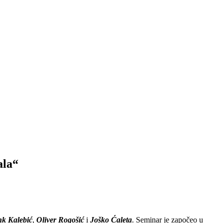
ala“
k Kalebić
,
Oliver Rogošić
i
Joško Ćaleta
. Seminar je započeo u