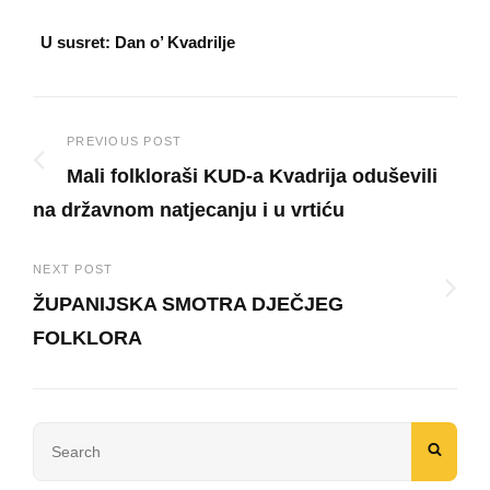
U susret: Dan o’ Kvadrilje
Post
PREVIOUS POST
Mali folkloraši KUD-a Kvadrija oduševili
navigation
na državnom natjecanju i u vrtiću
Previous
Post
NEXT POST
ŽUPANIJSKA SMOTRA DJEČJEG
FOLKLORA
Next
Post
Search
SEAR
for: