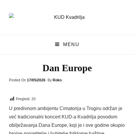
KUD Kvadrilja
MENU
KUD KVADRILJA
Dan Europe
Posted
Posted On
17/05/2026
By
Roko
On
Pregledi:
20
U predivnom ambijentu Cimatorija u Trogiru održan je
već tradicionalni koncert KUD-a Kvadrilja povodom
obilježavanja Dana Europe, koji je i ove godine okupio
brojne posjetitelje i ljubitelje folklorne baštine.