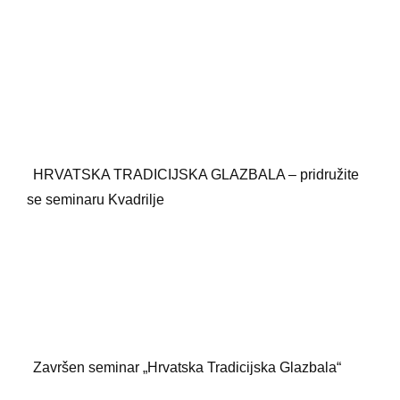
o
A
r
k
p
e
p
HRVATSKA TRADICIJSKA GLAZBALA – pridružite
se seminaru Kvadrilje
Završen seminar „Hrvatska Tradicijska Glazbala“