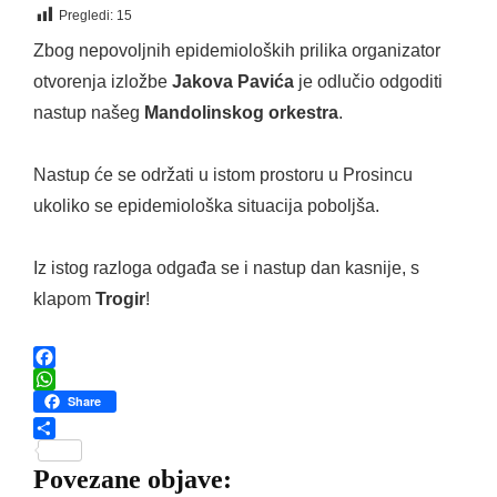
Pregledi:
15
Zbog nepovoljnih epidemioloških prilika organizator
otvorenja izložbe
Jakova Pavića
je odlučio odgoditi
nastup našeg
Mandolinskog orkestra
.
Nastup će se održati u istom prostoru u Prosincu
ukoliko se epidemiološka situacija poboljša.
Iz istog razloga odgađa se i nastup dan kasnije, s
klapom
Trogir
!
F
a
W
Share
c
h
e
a
S
b
t
h
Povezane objave:
o
s
a