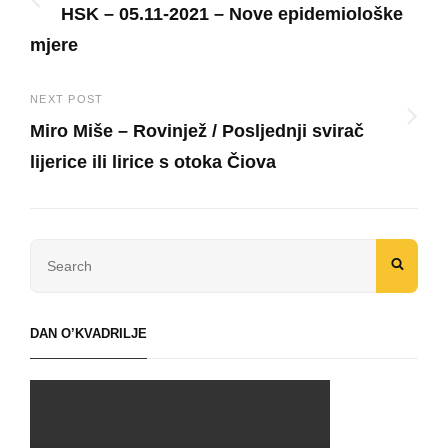
HSK – 05.11-2021 – Nove epidemiološke
navigation
mjere
Previous
Post
NEXT POST
Miro Miše – Rovinjež / Posljednji svirač
lijerice ili lirice s otoka Čiova
Next
Post
Search
SEAR
for:
DAN O’KVADRILJE