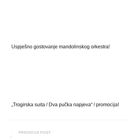
Uspješno gostovanje mandolinskog orkestra!
„Trogirska suita / Dva pučka napjeva“ / promocija!
Post
PREVIOUS POST